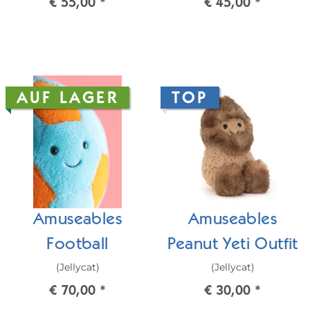
€ 55,00
*
€ 45,00
*
AUF LAGER
TOP
Amuseables
Amuseables
Football
Peanut Yeti Outfit
(Jellycat)
(Jellycat)
€ 70,00
*
€ 30,00
*