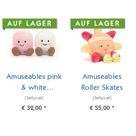
AUF LAGER
AUF LAGER
Amuseables pink
Amuseables
& white
Roller Skates
(Jellycat)
(Jellycat)
Marshmallows
€ 32,00
*
€ 55,00
*