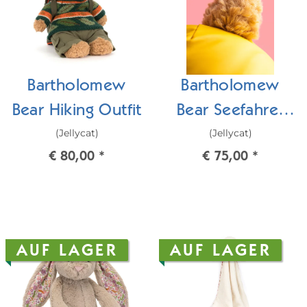
Bartholomew
Bartholomew
Bear Hiking Outfit
Bear Seefahrer
(Jellycat)
(Jellycat)
Outfit
€ 80,00
*
€ 75,00
*
AUF LAGER
AUF LAGER