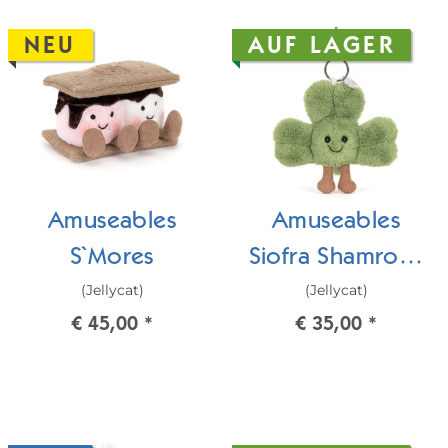
NEU
AUF LAGER
Amuseables
Amuseables
S`Mores
Siofra Shamrock
(Jellycat)
(Jellycat)
Bag charm/
€ 45,00
*
€ 35,00
*
Kleeblatt
Anhänger