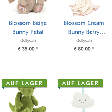
Blossom Beige
Blossom Cream
Bunny Petal
Bunny Berry
(Jellycat)
(Jellycat)
Blankie/Kuschelde
€ 35,00
*
€ 80,00
*
cke
AUF LAGER
AUF LAGER