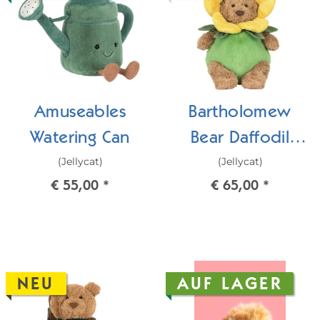
Amuseables
Bartholomew
Watering Can
Bear Daffodil
(Jellycat)
(Jellycat)
Outfit
€ 55,00
*
€ 65,00
*
NEU
AUF LAGER