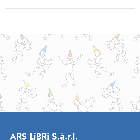
ARS LiBRi S.à.r.l.