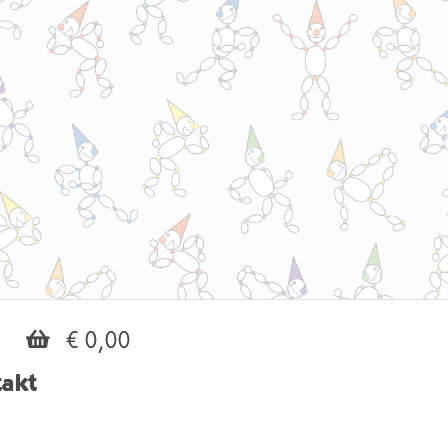
€ 0,00
akt