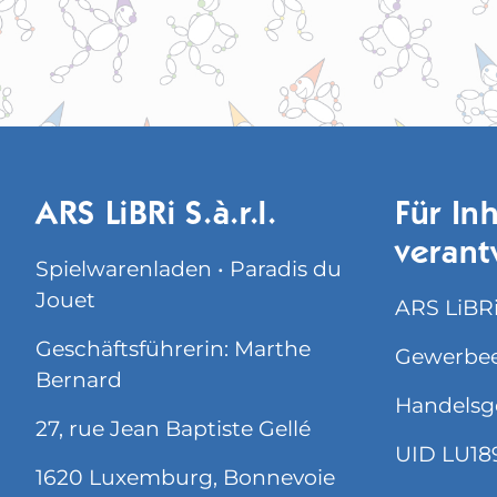
ARS LiBRi S.à.r.l.
Für Inh
verant
Spielwarenladen • Paradis du
Jouet
ARS LiBRi 
Geschäftsführerin: Marthe
Gewerbee
Bernard
Handelsg
27, rue Jean Baptiste Gellé
UID LU18
1620 Luxemburg, Bonnevoie