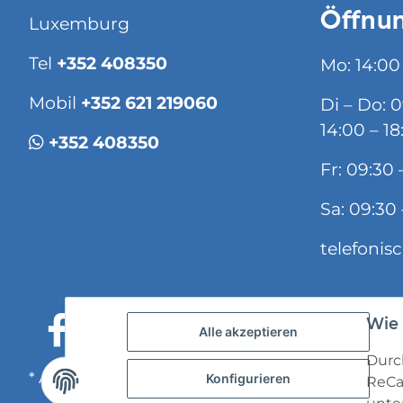
Öffnun
Luxemburg
Tel
+352 408350
Mo: 14:00
Mobil
+352 621 219060
Di – Do: 
14:00 – 18
+352 408350
Fr: 09:30 
Sa: 09:30 
telefonis
Wie 
Alle akzeptieren
Durch
* Alle Preise inkl. gesetzlicher USt., zzgl.
Versand
Konfigurieren
ReCa