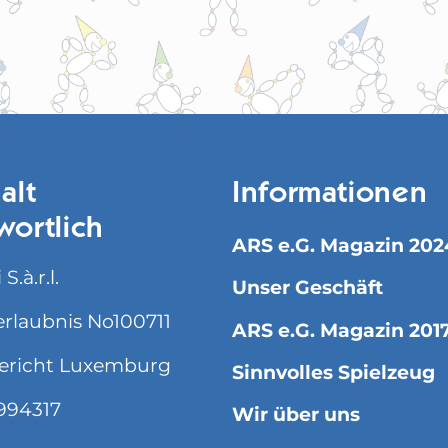
alt
Informationen
wortlich
ARS e.G. Magazin 202
S.à.r.l.
Unser Geschäft
rlaubnis No100711
ARS e.G. Magazin 201
ericht Luxemburg
Sinnvolles Spielzeug
994317
Wir über uns