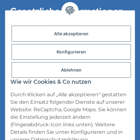
Gesetzliche Informationen
Versandinformationen
Alle akzeptieren
Datenschutz
Konfigurieren
AGB
Widerrufsrecht
Ablehnen
Impressum
Wie wir Cookies & Co nutzen
Durch Klicken auf „Alle akzeptieren“ gestatten
Sie den Einsatz folgender Dienste auf unserer
Website: ReCaptcha, Google Maps. Sie können
die Einstellung jederzeit ändern
* Alle Preise inkl. gesetzlicher USt., zzgl.
(Fingerabdruck-Icon links unten). Weitere
Versand
Details finden Sie unter
Konfigurieren
und in
unserer
Datenschutzerklärung
.