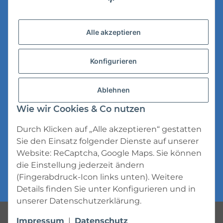
Versandinformationen
Alle akzeptieren
Datenschutz
Konfigurieren
AGB
Widerrufsrecht
Ablehnen
Impressum
Wie wir Cookies & Co nutzen
Durch Klicken auf „Alle akzeptieren“ gestatten
Sie den Einsatz folgender Dienste auf unserer
Website: ReCaptcha, Google Maps. Sie können
die Einstellung jederzeit ändern
* Alle Preise inkl. gesetzlicher USt., zzgl.
(Fingerabdruck-Icon links unten). Weitere
Versand
Details finden Sie unter
Konfigurieren
und in
unserer
Datenschutzerklärung
.
Powered by
JTL-Shop
Impressum
|
Datenschutz