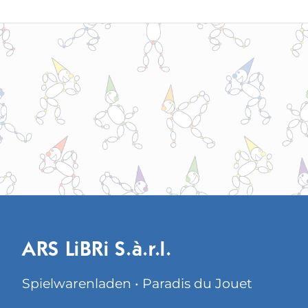
ARS LiBRi S.à.r.l.
Spielwarenladen • Paradis du Jouet