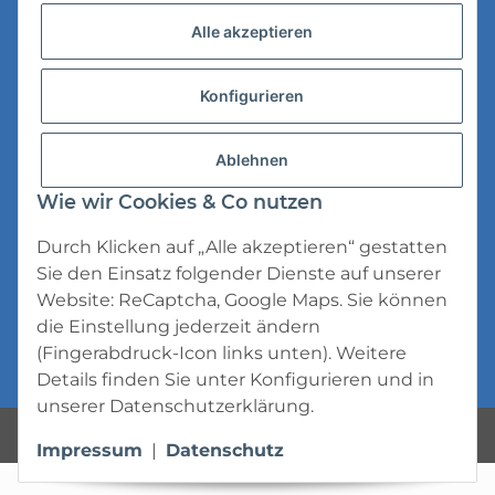
Versandinformationen
Alle akzeptieren
Datenschutz
Konfigurieren
AGB
Widerrufsrecht
Ablehnen
Impressum
Wie wir Cookies & Co nutzen
Durch Klicken auf „Alle akzeptieren“ gestatten
Sie den Einsatz folgender Dienste auf unserer
Website: ReCaptcha, Google Maps. Sie können
die Einstellung jederzeit ändern
* Alle Preise inkl. gesetzlicher USt., zzgl.
(Fingerabdruck-Icon links unten). Weitere
Versand
Details finden Sie unter
Konfigurieren
und in
unserer
Datenschutzerklärung
.
Powered by
JTL-Shop
Impressum
|
Datenschutz