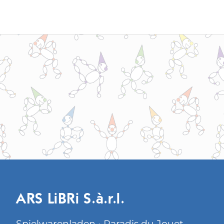
ARS LiBRi S.à.r.l.
Spielwarenladen • Paradis du Jouet