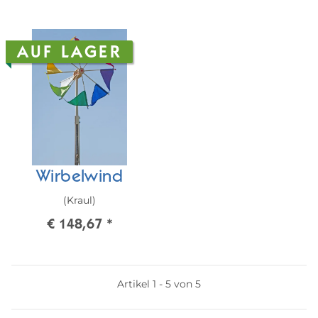
AUF LAGER
Wirbelwind
(Kraul)
€ 148,67
*
Artikel 1 - 5 von 5