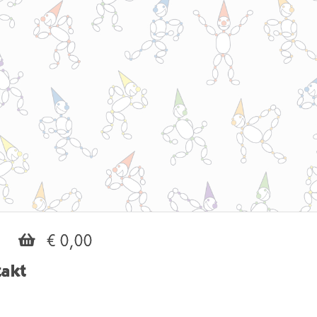
€ 0,00
akt