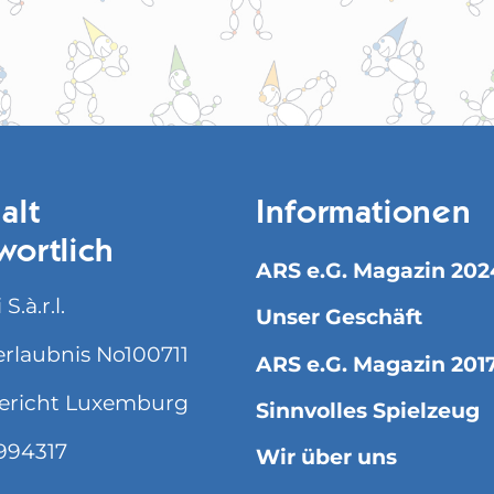
alt
Informationen
wortlich
ARS e.G. Magazin 202
S.à.r.l.
Unser Geschäft
rlaubnis No100711
ARS e.G. Magazin 201
ericht Luxemburg
Sinnvolles Spielzeug
994317
Wir über uns