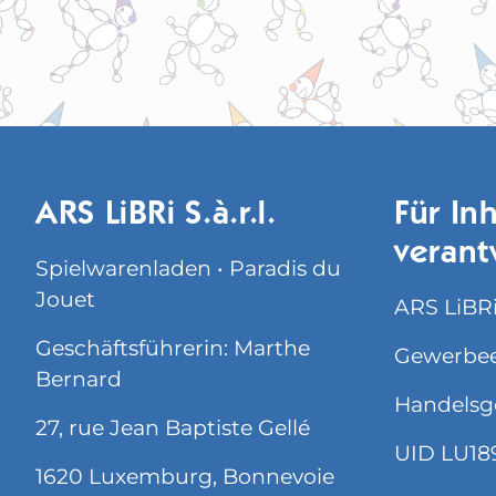
ARS LiBRi S.à.r.l.
Für Inh
verant
Spielwarenladen • Paradis du
Jouet
ARS LiBRi 
Geschäftsführerin: Marthe
Gewerbee
Bernard
Handelsg
27, rue Jean Baptiste Gellé
UID LU18
1620 Luxemburg, Bonnevoie