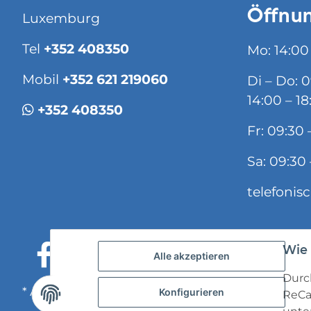
Öffnun
Luxemburg
Tel
+352 408350
Mo: 14:00
Mobil
+352 621 219060
Di – Do: 
14:00 – 18
+352 408350
Fr: 09:30 
Sa: 09:30 
telefonis
Wie 
Alle akzeptieren
Durch
* Alle Preise inkl. gesetzlicher USt., zzgl.
Versand
Konfigurieren
ReCa