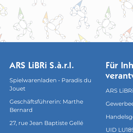
ARS LiBRi S.à.r.l.
Für Inh
verant
Spielwarenladen • Paradis du
Jouet
ARS LiBRi 
Geschäftsführerin: Marthe
Gewerbee
Bernard
Handelsg
27, rue Jean Baptiste Gellé
UID LU18