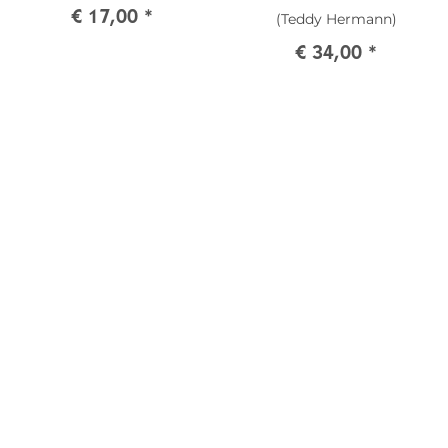
€ 17,00
*
(Teddy Hermann)
stehend grau
€ 34,00
*
(30cm)