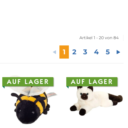
Artikel 1 - 20 von 84
1
2
3
4
5
AUF LAGER
AUF LAGER