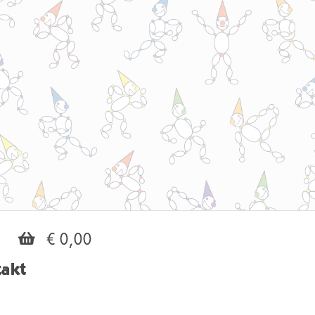
€ 0,00
akt