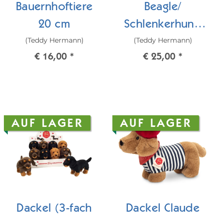
Bauernhoftiere
Beagle/
20 cm
Schlenkerhund
(Teddy Hermann)
(Teddy Hermann)
dreifarbig (29
€ 16,00
*
€ 25,00
*
cm)
AUF LAGER
AUF LAGER
Dackel (3-fach
Dackel Claude