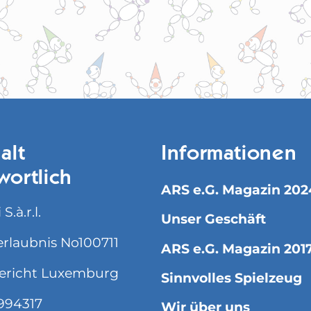
alt
Informationen
wortlich
ARS e.G. Magazin 202
S.à.r.l.
Unser Geschäft
rlaubnis No100711
ARS e.G. Magazin 201
ericht Luxemburg
Sinnvolles Spielzeug
994317
Wir über uns