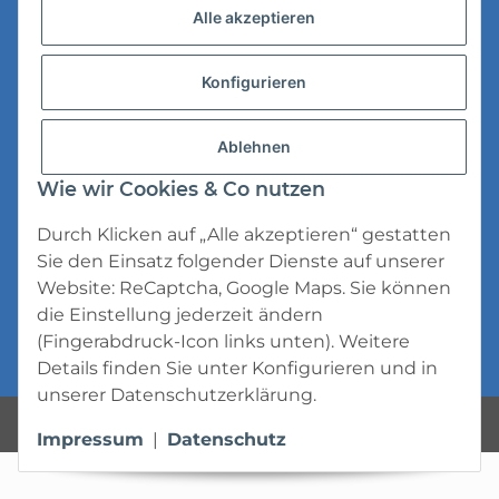
Alle akzeptieren
Datenschutz
Konfigurieren
AGB
Widerrufsrecht
Ablehnen
Impressum
Wie wir Cookies & Co nutzen
Durch Klicken auf „Alle akzeptieren“ gestatten
Sie den Einsatz folgender Dienste auf unserer
Website: ReCaptcha, Google Maps. Sie können
die Einstellung jederzeit ändern
* Alle Preise inkl. gesetzlicher USt., zzgl.
(Fingerabdruck-Icon links unten). Weitere
Versand
Details finden Sie unter
Konfigurieren
und in
unserer
Datenschutzerklärung
.
Powered by
JTL-Shop
Impressum
|
Datenschutz