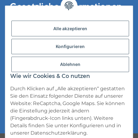
Gesetzliche Informationen
Versandinformationen
Alle akzeptieren
Datenschutz
Konfigurieren
AGB
Widerrufsrecht
Ablehnen
Impressum
Wie wir Cookies & Co nutzen
Durch Klicken auf „Alle akzeptieren“ gestatten
Sie den Einsatz folgender Dienste auf unserer
Website: ReCaptcha, Google Maps. Sie können
die Einstellung jederzeit ändern
* Alle Preise inkl. gesetzlicher USt., zzgl.
(Fingerabdruck-Icon links unten). Weitere
Versand
Details finden Sie unter
Konfigurieren
und in
unserer
Datenschutzerklärung
.