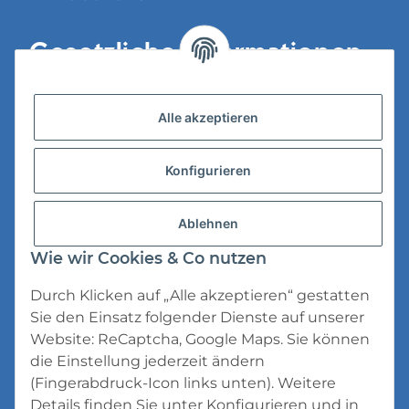
Gesetzliche Informationen
Versandinformationen
Alle akzeptieren
Datenschutz
Konfigurieren
AGB
Widerrufsrecht
Ablehnen
Impressum
Wie wir Cookies & Co nutzen
Durch Klicken auf „Alle akzeptieren“ gestatten
Sie den Einsatz folgender Dienste auf unserer
Website: ReCaptcha, Google Maps. Sie können
die Einstellung jederzeit ändern
* Alle Preise inkl. gesetzlicher USt., zzgl.
(Fingerabdruck-Icon links unten). Weitere
Versand
Details finden Sie unter
Konfigurieren
und in