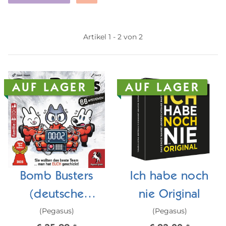
Artikel 1 - 2 von 2
AUF LAGER
AUF LAGER
Bomb Busters
Ich habe noch
(deutsche
nie Original
(Pegasus)
(Pegasus)
Version)