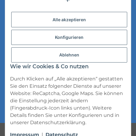
Versandinformationen
Alle akzeptieren
Datenschutz
Konfigurieren
AGB
Widerrufsrecht
Ablehnen
Impressum
Wie wir Cookies & Co nutzen
Durch Klicken auf „Alle akzeptieren“ gestatten
Sie den Einsatz folgender Dienste auf unserer
Website: ReCaptcha, Google Maps. Sie können
die Einstellung jederzeit ändern
* Alle Preise inkl. gesetzlicher USt., zzgl.
(Fingerabdruck-Icon links unten). Weitere
Versand
Details finden Sie unter
Konfigurieren
und in
unserer
Datenschutzerklärung
.
Powered by
JTL-Shop
Impressum
|
Datenschutz