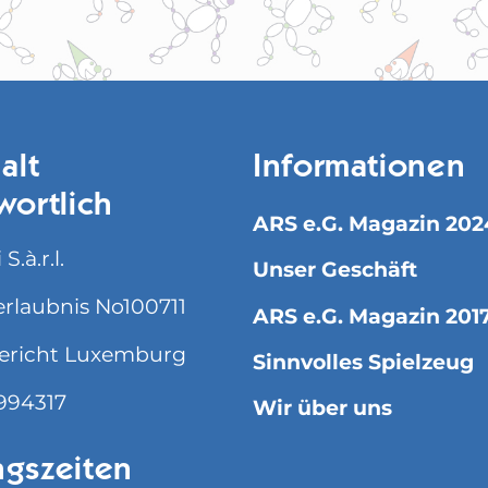
alt
Informationen
wortlich
ARS e.G. Magazin 202
S.à.r.l.
Unser Geschäft
rlaubnis No100711
ARS e.G. Magazin 201
ericht Luxemburg
Sinnvolles Spielzeug
994317
Wir über uns
gszeiten