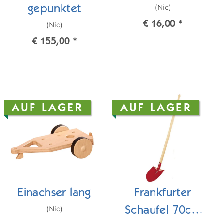
(Nic)
gepunktet
€ 16,00
*
(Nic)
€ 155,00
*
AUF LAGER
AUF LAGER
Einachser lang
Frankfurter
(Nic)
Schaufel 70cm