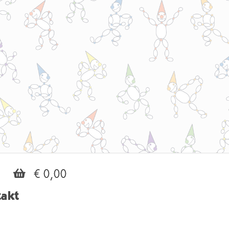
€ 0,00
akt