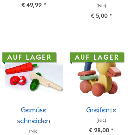
€ 49,99
*
(Nic)
€ 5,00
*
AUF LAGER
AUF LAGER
Gemüse
Greifente
(Nic)
schneiden
€ 28,00
*
(Nic)