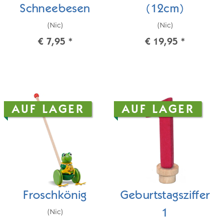
Schneebesen
(12cm)
(Nic)
(Nic)
€ 7,95
*
€ 19,95
*
AUF LAGER
AUF LAGER
Froschkönig
Geburtstagsziffer
(Nic)
1