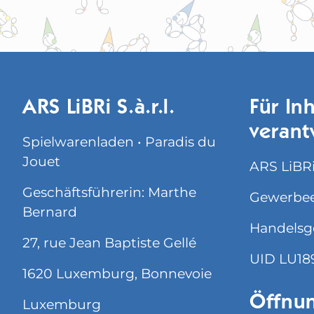
ARS LiBRi S.à.r.l.
Für Inh
verant
Spielwarenladen • Paradis du
Jouet
ARS LiBRi 
Geschäftsführerin: Marthe
Gewerbee
Bernard
Handelsg
27, rue Jean Baptiste Gellé
UID LU18
1620 Luxemburg, Bonnevoie
Öffnun
Luxemburg