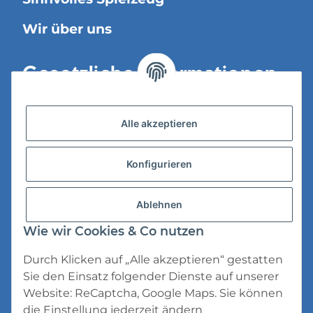
Wir über uns
Gesetzliche Informationen
Versandinformationen
Alle akzeptieren
Datenschutz
Konfigurieren
AGB
Widerrufsrecht
Ablehnen
Impressum
Wie wir Cookies & Co nutzen
Durch Klicken auf „Alle akzeptieren“ gestatten
Sie den Einsatz folgender Dienste auf unserer
Website: ReCaptcha, Google Maps. Sie können
die Einstellung jederzeit ändern