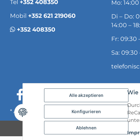
Tel
+352 408350
Mo: 14:00
Mobil
+352 621 219060
Di – Do: 
14:00 – 18
+352 408350
Fr: 09:30 
Sa: 09:30 
telefonis
Wie 
Alle akzeptieren
Durch
* Alle Preise inkl. gesetzlicher USt., zzgl.
Versand
Konfigurieren
ReCa
unten
Ablehnen
Imp