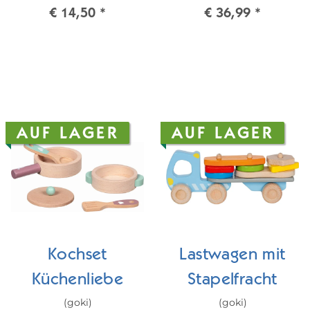
€ 14,50
*
€ 36,99
*
AUF LAGER
AUF LAGER
Kochset
Lastwagen mit
Küchenliebe
Stapelfracht
(goki)
(goki)