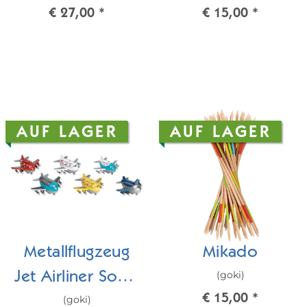
€ 27,00
*
€ 15,00
*
AUF LAGER
AUF LAGER
Metallflugzeug
Mikado
(goki)
Jet Airliner Sonic
€ 15,00
*
(goki)
Jumbo Jet