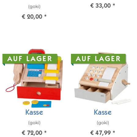
€ 33,00
*
(goki)
€ 20,00
*
AUF LAGER
AUF LAGER
Kasse
Kasse
(goki)
(goki)
€ 72,00
*
€ 47,99
*