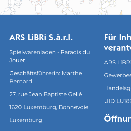
ARS LiBRi S.à.r.l.
Für Inh
verant
Spielwarenladen • Paradis du
Jouet
ARS LiBRi 
Geschäftsführerin: Marthe
Gewerbee
Bernard
Handelsg
27, rue Jean Baptiste Gellé
UID LU18
1620 Luxemburg, Bonnevoie
Öffnun
Luxemburg