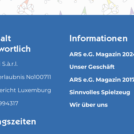
alt
Informationen
wortlich
ARS e.G. Magazin 202
S.à.r.l.
Unser Geschäft
rlaubnis No100711
ARS e.G. Magazin 201
ericht Luxemburg
Sinnvolles Spielzeug
994317
Wir über uns
gszeiten