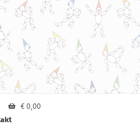
€ 0,00
akt