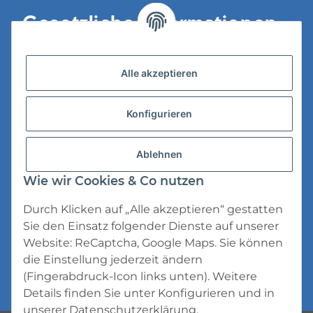
Gesetzliche Informationen
Versandinformationen
Alle akzeptieren
Datenschutz
Konfigurieren
AGB
Widerrufsrecht
Ablehnen
Impressum
Wie wir Cookies & Co nutzen
Durch Klicken auf „Alle akzeptieren“ gestatten
Sie den Einsatz folgender Dienste auf unserer
Website: ReCaptcha, Google Maps. Sie können
die Einstellung jederzeit ändern
* Alle Preise inkl. gesetzlicher USt., zzgl.
(Fingerabdruck-Icon links unten). Weitere
Versand
Details finden Sie unter
Konfigurieren
und in
unserer
Datenschutzerklärung
.