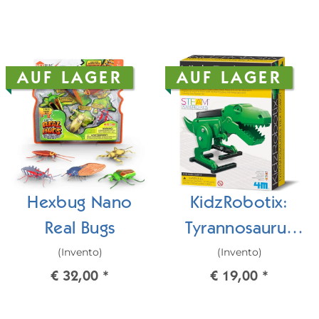
AUF LAGER
AUF LAGER
Hexbug Nano
KidzRobotix:
Real Bugs
Tyrannosaurus
(Invento)
(Invento)
Rex-Roboter
€ 32,00
*
€ 19,00
*