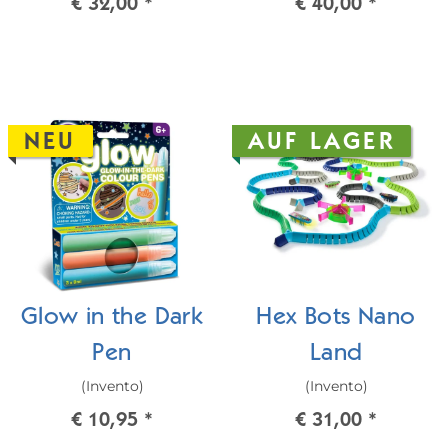
€ 32,00
*
€ 40,00
*
schwarz
NEU
AUF LAGER
Glow in the Dark
Hex Bots Nano
Pen
Land
(Invento)
(Invento)
€ 10,95
*
€ 31,00
*