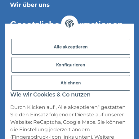
Wir über uns
Gesetzliche Informationen
Versandinformationen
Alle akzeptieren
Datenschutz
Konfigurieren
AGB
Widerrufsrecht
Ablehnen
Impressum
Wie wir Cookies & Co nutzen
Durch Klicken auf „Alle akzeptieren“ gestatten
Sie den Einsatz folgender Dienste auf unserer
Website: ReCaptcha, Google Maps. Sie können
die Einstellung jederzeit ändern
* Alle Preise inkl. gesetzlicher USt., zzgl.
(Fingerabdruck-Icon links unten). Weitere