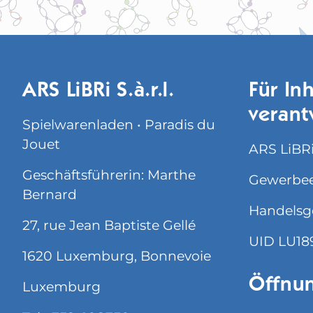
ARS LiBRi S.à.r.l.
Für Inh
verant
Spielwarenladen • Paradis du
Jouet
ARS LiBRi 
Geschäftsführerin: Marthe
Gewerbee
Bernard
Handelsg
27, rue Jean Baptiste Gellé
UID LU18
1620 Luxemburg, Bonnevoie
Öffnun
Luxemburg