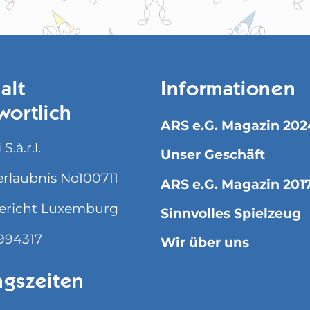
alt
Informationen
wortlich
ARS e.G. Magazin 202
S.à.r.l.
Unser Geschäft
rlaubnis No100711
ARS e.G. Magazin 201
ericht Luxemburg
Sinnvolles Spielzeug
994317
Wir über uns
gszeiten