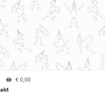
€ 0,00
akt