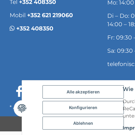
Tel
+352 408350
Mo: 14:00
Mobil
+352 621 219060
Di – Do: 
14:00 – 18
+352 408350
Fr: 09:30 
Sa: 09:30 
telefonis
Wie 
Alle akzeptieren
Durch
* Alle Preise inkl. gesetzlicher USt., zzgl.
Versand
Konfigurieren
ReCa
unten
Ablehnen
Imp