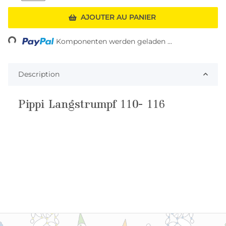
Loading...
AJOUTER AU PANIER
Komponenten werden geladen ...
Description
Pippi Langstrumpf 110- 116