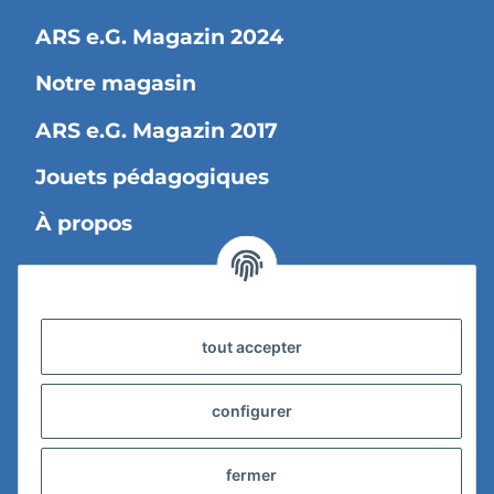
ARS e.G. Magazin 2024
Notre magasin
ARS e.G. Magazin 2017
Jouets pédagogiques
À propos
Information légale
tout accepter
Informations sur la livraison
Confidentialité
configurer
Conditions d'utilisation
fermer
droit de rétractation