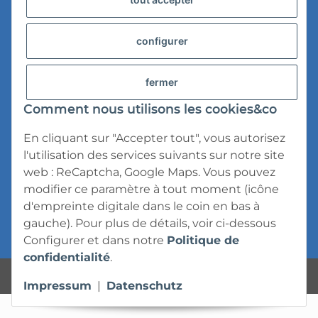
Versandinformationen
Datenschutz
configurer
AGB
fermer
Widerrufsrecht
Comment nous utilisons les cookies&co
Impressum
En cliquant sur "Accepter tout", vous autorisez
l'utilisation des services suivants sur notre site
web : ReCaptcha, Google Maps. Vous pouvez
modifier ce paramètre à tout moment (icône
d'empreinte digitale dans le coin en bas à
* Tous les prix s'entendent TVA incluse,
frais
gauche). Pour plus de détails, voir ci-dessous
d'expédition
exclus.
Configurer
et dans notre
Politique de
confidentialité
.
Powered by
JTL-Shop
Impressum
|
Datenschutz