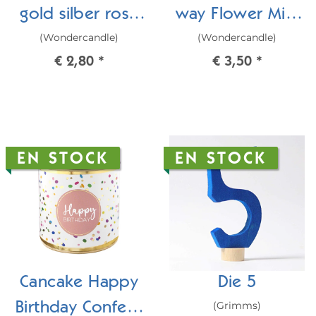
gold silber rosé
way Flower Mini
(Wondercandle)
(Wondercandle)
Wondercandle®
Wondercard
€ 2,80
*
€ 3,50
*
mini
EN STOCK
EN STOCK
Cancake Happy
Die 5
(Grimms)
Birthday Confetti