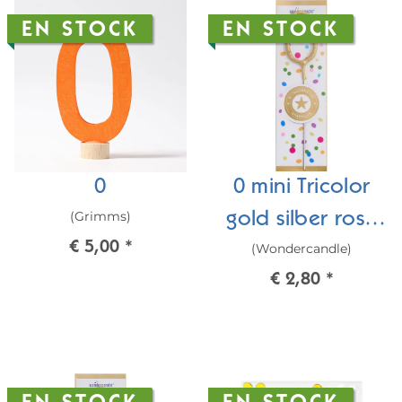
EN STOCK
EN STOCK
0
0 mini Tricolor
(Grimms)
gold silber rosé
€ 5,00
*
(Wondercandle)
Wondercandle®
€ 2,80
*
mini