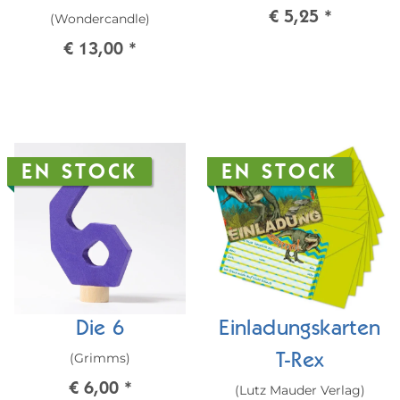
€ 5,25
*
(Wondercandle)
Brownie
€ 13,00
*
EN STOCK
EN STOCK
Die 6
Einladungskarten
(Grimms)
T-Rex
€ 6,00
*
(Lutz Mauder Verlag)