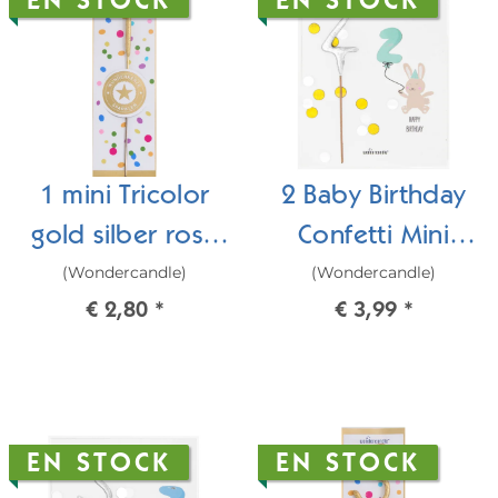
EN STOCK
EN STOCK
1 mini Tricolor
2 Baby Birthday
gold silber rosé
Confetti Mini
(Wondercandle)
(Wondercandle)
Wondercandle®
Wondercard
€ 2,80
*
€ 3,99
*
mini
EN STOCK
EN STOCK