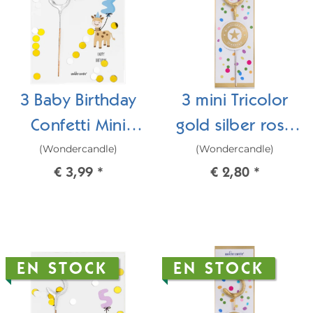
3 Baby Birthday
3 mini Tricolor
Confetti Mini
gold silber rosé
(Wondercandle)
(Wondercandle)
Wondercard
Wondercandle®
€ 3,99
*
€ 2,80
*
mini
EN STOCK
EN STOCK