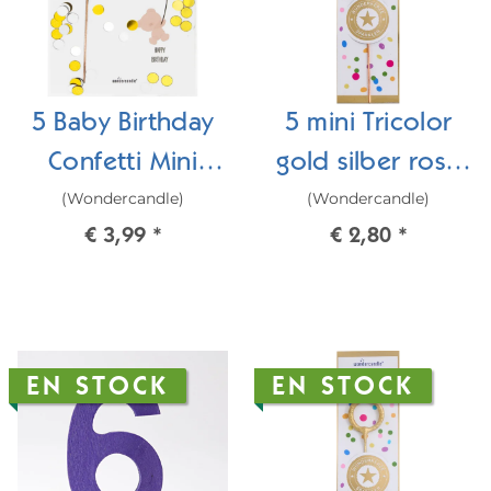
5 Baby Birthday
5 mini Tricolor
Confetti Mini
gold silber rosé
(Wondercandle)
(Wondercandle)
Wondercard
Wondercandle®
€ 3,99
*
€ 2,80
*
mini
EN STOCK
EN STOCK