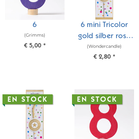
6
6 mini Tricolor
(Grimms)
gold silber rosé
€ 5,00
*
(Wondercandle)
Wondercandle®
€ 2,80
*
mini
EN STOCK
EN STOCK