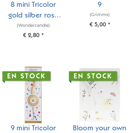
8 mini Tricolor
9
(Grimms)
gold silber rosé
€ 5,00
*
(Wondercandle)
Wondercandle®
€ 2,80
*
mini
EN STOCK
EN STOCK
9 mini Tricolor
Bloom your own