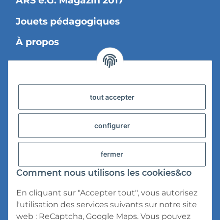
ARS e.G. Magazin 2017
Jouets pédagogiques
À propos
Information légale
tout accepter
Informations sur la livraison
Confidentialité
configurer
Conditions d'utilisation
fermer
droit de rétractation
Comment nous utilisons les cookies&co
Mention légale
En cliquant sur "Accepter tout", vous autorisez
l'utilisation des services suivants sur notre site
web : ReCaptcha, Google Maps. Vous pouvez