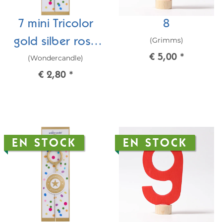
7 mini Tricolor
8
(Grimms)
gold silber rosé
€ 5,00
*
(Wondercandle)
Wondercandle®
€ 2,80
*
mini
EN STOCK
EN STOCK