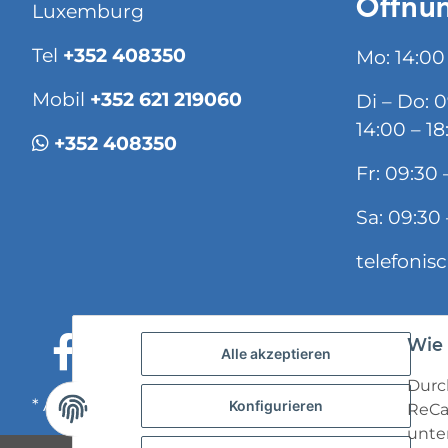
Öffnun
Luxemburg
Tel
+352 408350
Mo: 14:00
Mobil
+352 621 219060
Di – Do: 
14:00 – 18
+352 408350
Fr: 09:30 
Sa: 09:30 
telefonis
Wie 
Alle akzeptieren
Durch
* Alle Preise inkl. gesetzlicher USt., zzgl.
Versand
Konfigurieren
ReCa
unten