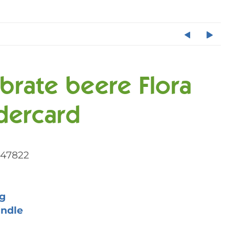
ebrate beere Flora
dercard
047822
g
ndle