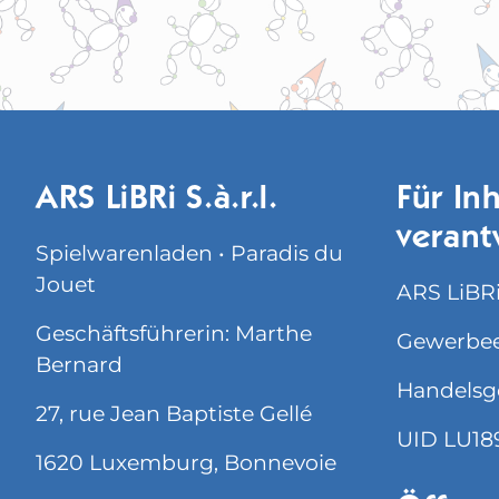
ARS LiBRi S.à.r.l.
Für Inh
verant
Spielwarenladen • Paradis du
Jouet
ARS LiBRi 
Geschäftsführerin: Marthe
Gewerbee
Bernard
Handelsg
27, rue Jean Baptiste Gellé
UID LU18
1620 Luxemburg, Bonnevoie