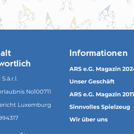
alt
Informationen
wortlich
ARS e.G. Magazin 202
S.à.r.l.
Unser Geschäft
rlaubnis No100711
ARS e.G. Magazin 201
ericht Luxemburg
Sinnvolles Spielzeug
994317
Wir über uns