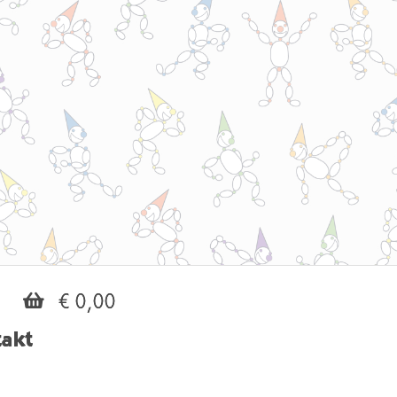
€ 0,00
akt