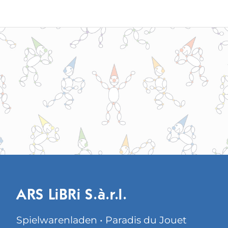
ARS LiBRi S.à.r.l.
Spielwarenladen • Paradis du Jouet