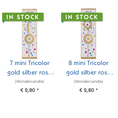
IN STOCK
IN STOCK
7 mini Tricolor
8 mini Tricolor
gold silber rosé
gold silber rosé
(Wondercandle)
(Wondercandle)
Wondercandle®
Wondercandle®
€ 2,80
*
€ 2,80
*
mini
mini