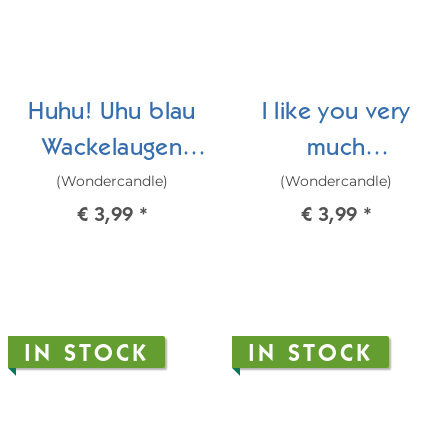
Huhu! Uhu blau
I like you very
Wackelaugen
much
(Wondercandle)
(Wondercandle)
Tiere Mini
Eichhörnchen
€ 3,99
*
€ 3,99
*
Wondercard
grün
Wackelaugen
Tiere Mini
Wondercard
IN STOCK
IN STOCK