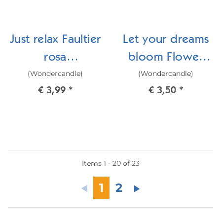
Just relax Faultier
Let your dreams
rosa
bloom Flower
(Wondercandle)
(Wondercandle)
Wackelaugen
Mini Wondercard
€ 3,99
*
€ 3,50
*
Tiere Mini
Wondercard
Items 1 - 20 of 23
1
2