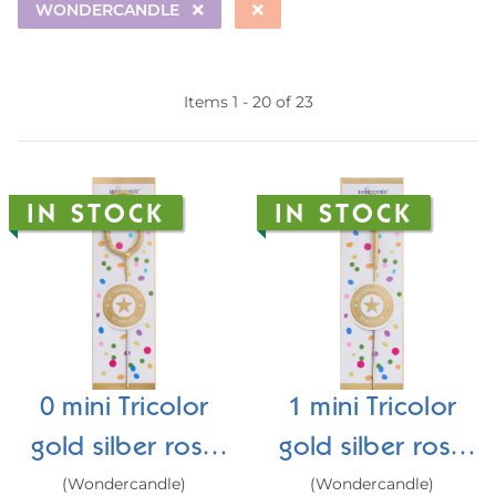
WONDERCANDLE
Items 1 - 20 of 23
IN STOCK
IN STOCK
0 mini Tricolor
1 mini Tricolor
gold silber rosé
gold silber rosé
(Wondercandle)
(Wondercandle)
Wondercandle®
Wondercandle®