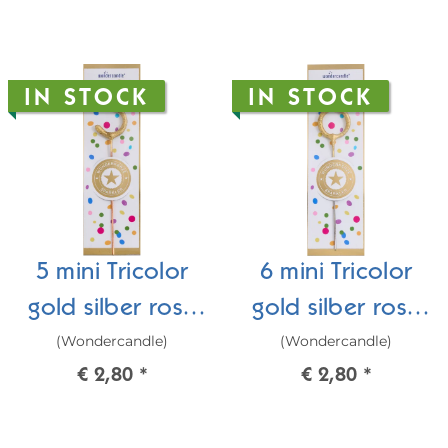
IN STOCK
IN STOCK
5 mini Tricolor
6 mini Tricolor
gold silber rosé
gold silber rosé
(Wondercandle)
(Wondercandle)
Wondercandle®
Wondercandle®
€ 2,80
*
€ 2,80
*
mini
mini