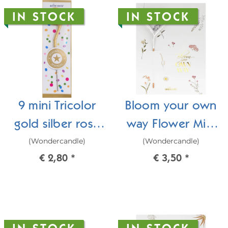
IN STOCK
IN STOCK
9 mini Tricolor
Bloom your own
gold silber rosé
way Flower Mini
(Wondercandle)
(Wondercandle)
Wondercandle®
Wondercard
€ 2,80
*
€ 3,50
*
mini