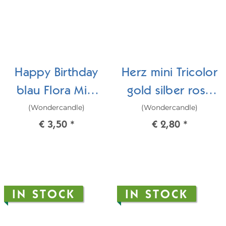
Happy Birthday
Herz mini Tricolor
blau Flora Mini
gold silber rosé
(Wondercandle)
(Wondercandle)
Wondercard
Wondercandle®
€ 3,50
*
€ 2,80
*
mini
IN STOCK
IN STOCK