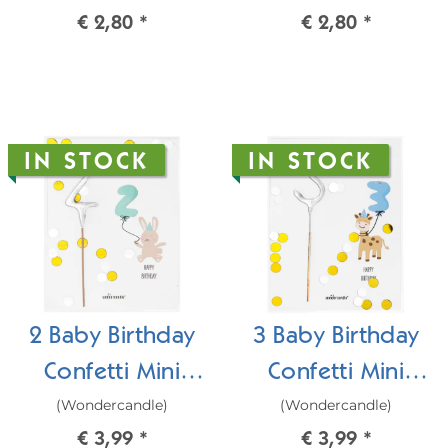
€ 2,80
*
€ 2,80
*
mini
mini
IN STOCK
IN STOCK
2 Baby Birthday
3 Baby Birthday
Confetti Mini
Confetti Mini
(Wondercandle)
(Wondercandle)
Wondercard
Wondercard
€ 3,99
*
€ 3,99
*