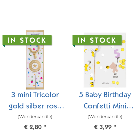
IN STOCK
IN STOCK
3 mini Tricolor
5 Baby Birthday
gold silber rosé
Confetti Mini
(Wondercandle)
(Wondercandle)
Wondercandle®
Wondercard
€ 2,80
*
€ 3,99
*
mini