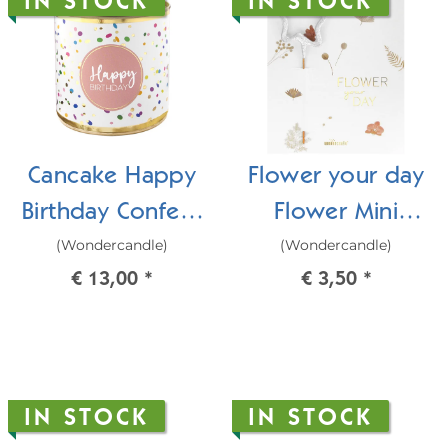
IN STOCK
IN STOCK
Cancake Happy
Flower your day
Birthday Confetti
Flower Mini
(Wondercandle)
(Wondercandle)
Brownie
Wondercard
€ 13,00
*
€ 3,50
*
IN STOCK
IN STOCK