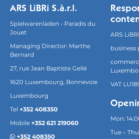
ARS LiBRi S.à.r.l.
Respon
conte
Spielwarenladen • Paradis du
Jouet
ARS LiBRi 
Managing Director: Marthe
business 
Bernard
commercia
27, rue Jean Baptiste Gellé
Luxembo
1620 Luxembourg, Bonnevoie
VAT LU18
Luxembourg
Openi
Tel
+352 408350
Mon: 14:0
Mobile
+352 621 219060
Tue – Thu
+352 408350