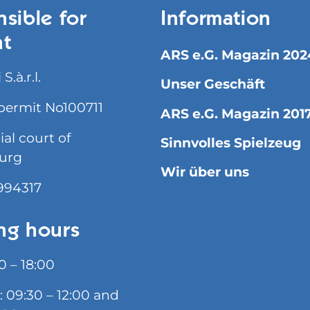
sible for
Information
nt
ARS e.G. Magazin 202
S.à.r.l.
Unser Geschäft
permit No100711
ARS e.G. Magazin 201
l court of
Sinnvolles Spielzeug
urg
Wir über uns
994317
ng hours
0 – 18:00
: 09:30 – 12:00 and