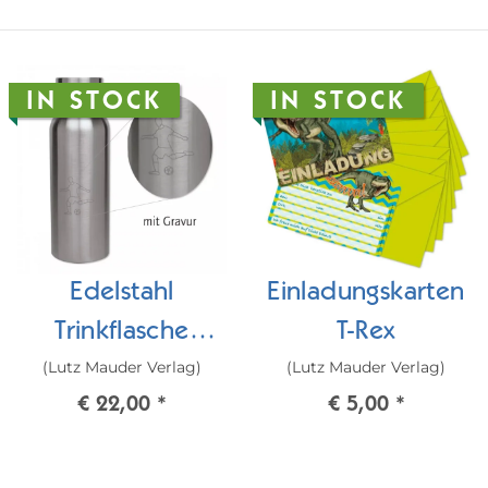
IN STOCK
IN STOCK
Edelstahl
Einladungskarten
Trinkflasche
T-Rex
(Lutz Mauder Verlag)
(Lutz Mauder Verlag)
Fussball (0,5l)
€ 22,00
*
€ 5,00
*