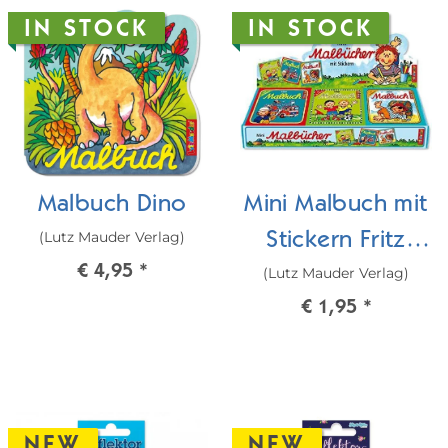
IN STOCK
IN STOCK
Malbuch Dino
Mini Malbuch mit
(Lutz Mauder Verlag)
Stickern Fritz
€ 4,95
*
(Lutz Mauder Verlag)
Flanke/Benni
€ 1,95
*
Brandmeister/Pit
Planke
NEW
NEW