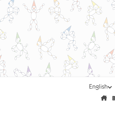
English
H