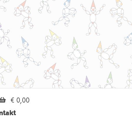
€ 0,00
ntakt