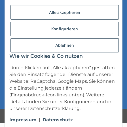
Versandinformationen
Alle akzeptieren
Datenschutz
Konfigurieren
AGB
Widerrufsrecht
Ablehnen
Impressum
Wie wir Cookies & Co nutzen
Durch Klicken auf „Alle akzeptieren“ gestatten
Sie den Einsatz folgender Dienste auf unserer
Website: ReCaptcha, Google Maps. Sie können
die Einstellung jederzeit ändern
* Alle Preise inkl. gesetzlicher USt., zzgl.
(Fingerabdruck-Icon links unten). Weitere
Versand
Details finden Sie unter
Konfigurieren
und in
unserer
Datenschutzerklärung
.
Powered by
JTL-Shop
Impressum
|
Datenschutz