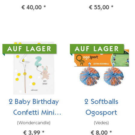
€ 40,00
*
€ 55,00
*
AUF LAGER
AUF LAGER
2 Baby Birthday
2 Softballs
Confetti Mini
Ogosport
(Wondercandle)
(Vedes)
Wondercard
€ 3,99
*
€ 8,00
*