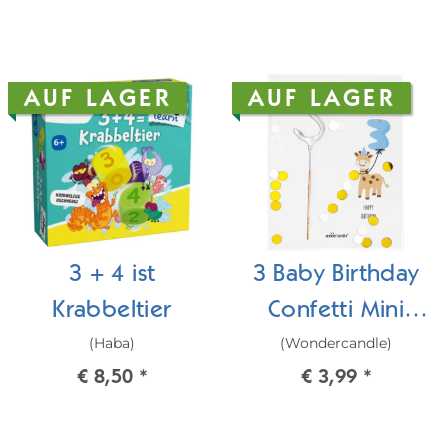
AUF LAGER
AUF LAGER
3 + 4 ist
3 Baby Birthday
Krabbeltier
Confetti Mini
(Haba)
(Wondercandle)
Wondercard
€ 8,50
*
€ 3,99
*