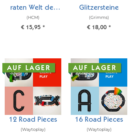
raten Welt der
Glitzersteine
(HCM)
(Grimms)
Tiere
€ 15,95
*
€ 18,00
*
AUF LAGER
AUF LAGER
12 Road Pieces
16 Road Pieces
(Waytoplay)
(Waytoplay)