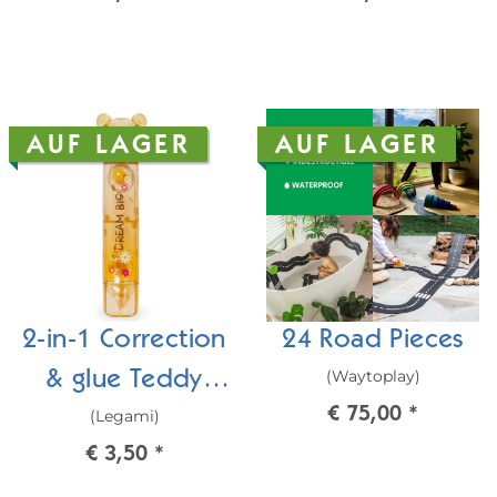
AUF LAGER
AUF LAGER
2-in-1 Correction
24 Road Pieces
(Waytoplay)
& glue Teddy
€ 75,00
*
(Legami)
Bear
€ 3,50
*