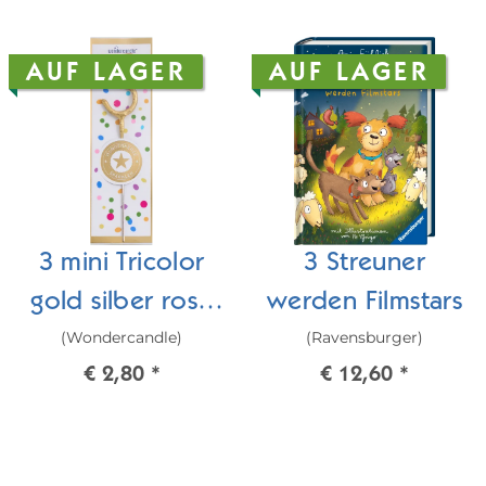
AUF LAGER
AUF LAGER
3 mini Tricolor
3 Streuner
gold silber rosé
werden Filmstars
(Wondercandle)
(Ravensburger)
Wondercandle®
€ 2,80
*
€ 12,60
*
mini