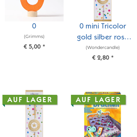
0
0 mini Tricolor
(Grimms)
gold silber rosé
€ 5,00
*
(Wondercandle)
Wondercandle®
€ 2,80
*
mini
AUF LAGER
AUF LAGER