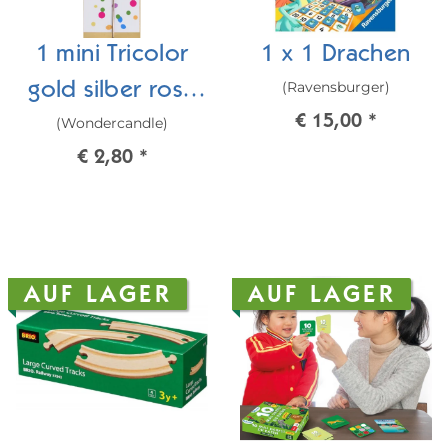
1 mini Tricolor
1 x 1 Drachen
(Ravensburger)
gold silber rosé
€ 15,00
*
(Wondercandle)
Wondercandle®
€ 2,80
*
mini
AUF LAGER
AUF LAGER