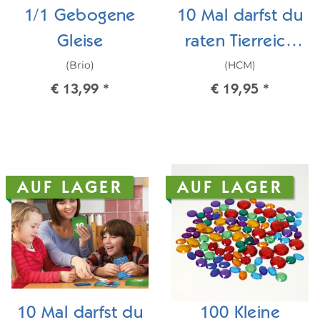
1/1 Gebogene
10 Mal darfst du
Gleise
raten Tierreich
(Brio)
(HCM)
Junior
€ 13,99
*
€ 19,95
*
AUF LAGER
AUF LAGER
10 Mal darfst du
100 Kleine