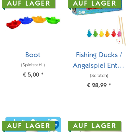
AUF LAGER
AUF LAGER
Boot
Fishing Ducks /
(Spielstabil)
Angelspiel Enten
€ 5,00
*
(Scratch)
Regenbogen
€ 28,99
*
AUF LAGER
AUF LAGER