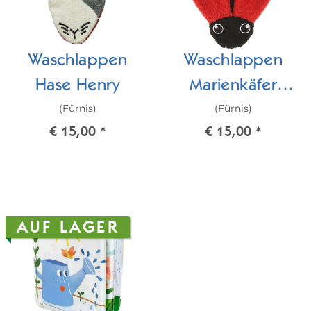
Waschlappen
Waschlappen
Hase Henry
Marienkäfer
(Fürnis)
(Fürnis)
Martin
€ 15,00
*
€ 15,00
*
AUF LAGER