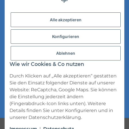
Versandinformationen
Alle akzeptieren
Datenschutz
Konfigurieren
AGB
Widerrufsrecht
Ablehnen
Impressum
Wie wir Cookies & Co nutzen
Durch Klicken auf „Alle akzeptieren“ gestatten
Sie den Einsatz folgender Dienste auf unserer
Website: ReCaptcha, Google Maps. Sie können
die Einstellung jederzeit ändern
* Alle Preise inkl. gesetzlicher USt., zzgl.
(Fingerabdruck-Icon links unten). Weitere
Versand
Details finden Sie unter
Konfigurieren
und in
unserer
Datenschutzerklärung
.
Powered by
JTL-Shop
Impressum
|
Datenschutz