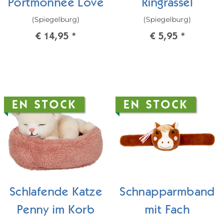
Portmonnee Love
Ringrassel
(Spiegelburg)
(Spiegelburg)
€ 14,95
*
€ 5,95
*
EN STOCK
EN STOCK
Schlafende Katze
Schnapparmband
Penny im Korb
mit Fach