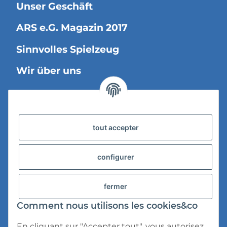
Unser Geschäft
ARS e.G. Magazin 2017
Sinnvolles Spielzeug
Wir über uns
Information légale
tout accepter
Versandinformationen
Datenschutz
configurer
AGB
fermer
Widerrufsrecht
Comment nous utilisons les cookies&co
Impressum
En cliquant sur "Accepter tout", vous autorisez