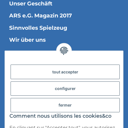
Unser Geschäft
ARS e.G. Magazin 2017
Sinnvolles Spielzeug
Wir über uns
Information légale
tout accepter
Versandinformationen
Datenschutz
configurer
AGB
fermer
Widerrufsrecht
Comment nous utilisons les cookies&co
Impressum
En cliquant sur "Accepter tout", vous autorisez