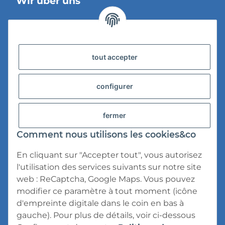
Wir über uns
Information légale
tout accepter
Versandinformationen
Datenschutz
configurer
AGB
fermer
Widerrufsrecht
Comment nous utilisons les cookies&co
Impressum
En cliquant sur "Accepter tout", vous autorisez
l'utilisation des services suivants sur notre site
web : ReCaptcha, Google Maps. Vous pouvez
modifier ce paramètre à tout moment (icône
d'empreinte digitale dans le coin en bas à
* Tous les prix s'entendent TVA incluse,
frais
gauche). Pour plus de détails, voir ci-dessous
d'expédition
exclus.