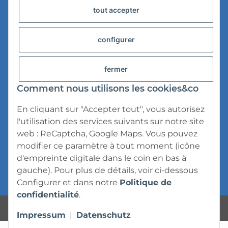
tout accepter
Versandinformationen
Datenschutz
configurer
AGB
fermer
Widerrufsrecht
Comment nous utilisons les cookies&co
Impressum
En cliquant sur "Accepter tout", vous autorisez
l'utilisation des services suivants sur notre site
web : ReCaptcha, Google Maps. Vous pouvez
modifier ce paramètre à tout moment (icône
d'empreinte digitale dans le coin en bas à
* Tous les prix s'entendent TVA incluse,
frais
gauche). Pour plus de détails, voir ci-dessous
d'expédition
exclus.
Configurer
et dans notre
Politique de
confidentialité
.
Powered by
JTL-Shop
Impressum
|
Datenschutz