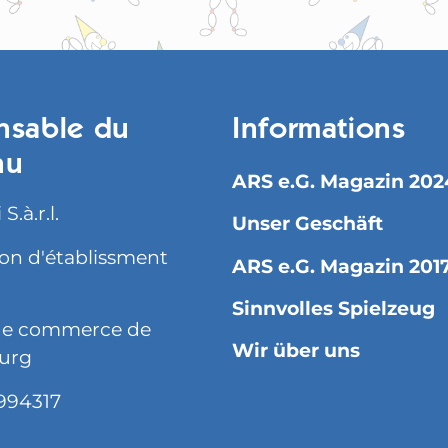
nsable du
Informations
nu
ARS e.G. Magazin 202
S.à.r.l.
Unser Geschäft
ion d'établissment
ARS e.G. Magazin 201
Sinnvolles Spielzeug
 de commerce de
Wir über uns
urg
994317