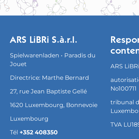
ARS LiBRi S.à.r.l.
Respo
conte
Spielwarenladen • Paradis du
Jouet
ARS LiBRi 
Directrice: Marthe Bernard
autorisat
No100711
27, rue Jean Baptiste Gellé
tribunal
1620 Luxembourg, Bonnevoie
Luxembo
Luxembourg
TVA LU18
Tél
+352 408350