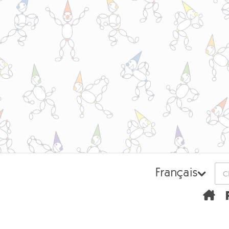
Français
H