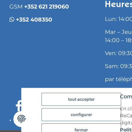
Heures
GSM
+352 621 219060
Lun: 14:00
+352 408350
Mar – Jeu:
14:00 – 18
Ven: 09:3
Sam: 09:3
par télép
Comm
tout accepter
En cl
configurer
ReCa
* Tous les prix s'entendent TVA incluse,
frais d'ex
digit
Polit
fermer