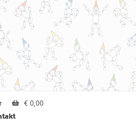
r
€ 0,00
ntakt