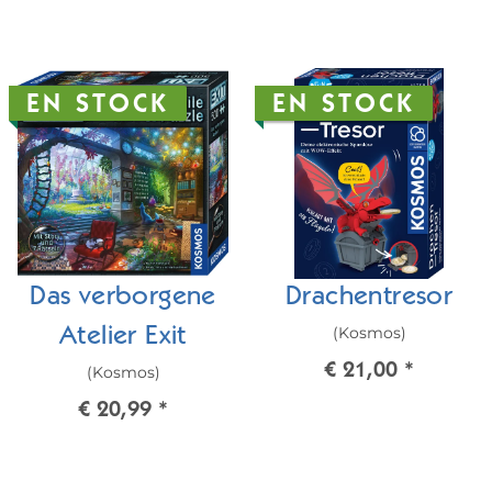
EN STOCK
EN STOCK
Das verborgene
Drachentresor
(Kosmos)
Atelier Exit
€ 21,00
*
(Kosmos)
€ 20,99
*