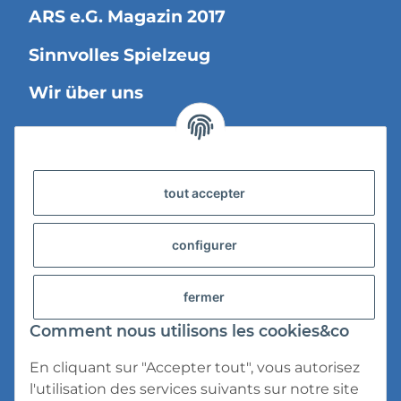
ARS e.G. Magazin 2017
Sinnvolles Spielzeug
Wir über uns
Information légale
tout accepter
Versandinformationen
Datenschutz
configurer
AGB
fermer
Widerrufsrecht
Comment nous utilisons les cookies&co
Impressum
En cliquant sur "Accepter tout", vous autorisez
l'utilisation des services suivants sur notre site