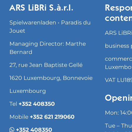
ARS LiBRi S.à.r.l.
Respon
conte
Spielwarenladen • Paradis du
Jouet
ARS LiBRi 
Managing Director: Marthe
business 
Bernard
commercia
27, rue Jean Baptiste Gellé
Luxembo
1620 Luxembourg, Bonnevoie
VAT LU18
Luxembourg
Openi
Tel
+352 408350
Mon: 14:0
Mobile
+352 621 219060
Tue – Thu
+352 408350