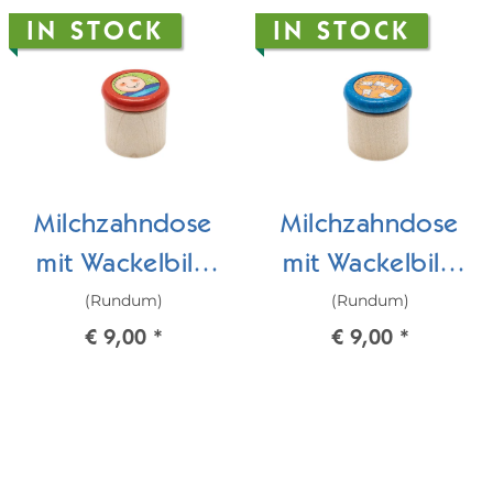
IN STOCK
IN STOCK
Milchzahndose
Milchzahndose
mit Wackelbild
mit Wackelbild
(Rundum)
(Rundum)
Junge
Wackelzähne
€ 9,00
*
€ 9,00
*