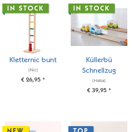
IN STOCK
IN STOCK
Kletternic bunt
Küllerbü
(Nic)
Schnellzug
€ 26,95
*
(Haba)
€ 39,95
*
NEW
TOP