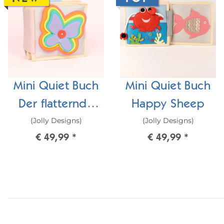
Mini Quiet Buch
Mini Quiet Buch
Der flatternde
Happy Sheep
(Jolly Designs)
(Jolly Designs)
Schmetterling
€ 49,99
*
€ 49,99
*