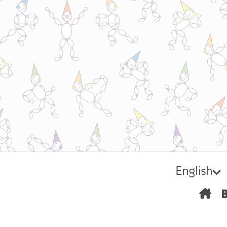
English
H