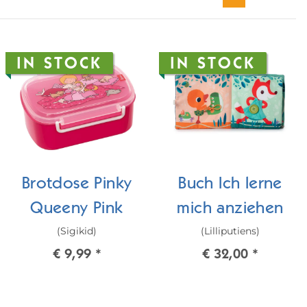
IN STOCK
IN STOCK
Brotdose Pinky
Buch Ich lerne
Queeny Pink
mich anziehen
(Sigikid)
(Lilliputiens)
€ 9,99
*
€ 32,00
*