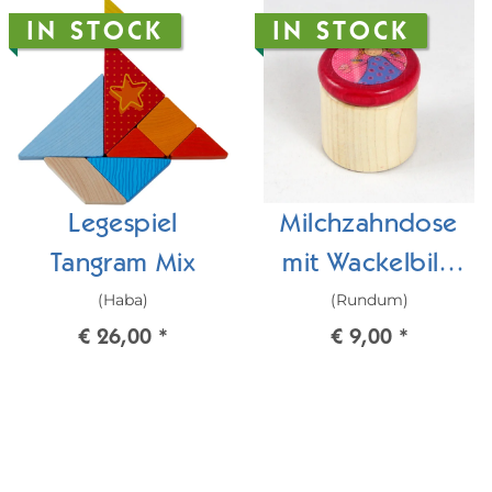
IN STOCK
IN STOCK
Legespiel
Milchzahndose
Tangram Mix
mit Wackelbild
(Haba)
(Rundum)
Fine
€ 26,00
*
€ 9,00
*