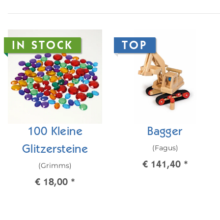
IN STOCK
TOP
100 Kleine
Bagger
(Fagus)
Glitzersteine
€ 141,40
*
(Grimms)
€ 18,00
*