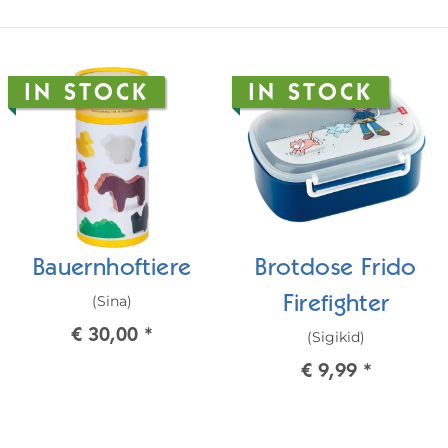
IN STOCK
IN STOCK
Bauernhoftiere
Brotdose Frido
(Sina)
Firefighter
€ 30,00
*
(Sigikid)
€ 9,99
*