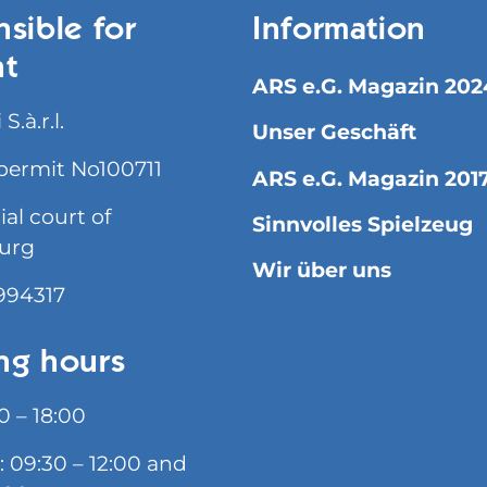
sible for
Information
nt
ARS e.G. Magazin 202
S.à.r.l.
Unser Geschäft
permit No100711
ARS e.G. Magazin 201
l court of
Sinnvolles Spielzeug
urg
Wir über uns
994317
ng hours
0 – 18:00
: 09:30 – 12:00 and