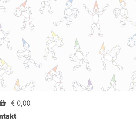
€ 0,00
ntakt