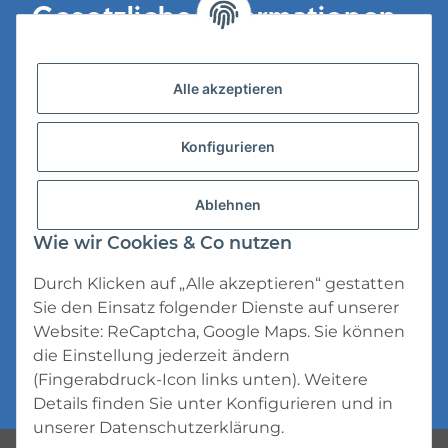
Gesetzliche Informationen
Versandinformationen
Alle akzeptieren
Datenschutz
Konfigurieren
AGB
Widerrufsrecht
Ablehnen
Impressum
Wie wir Cookies & Co nutzen
Durch Klicken auf „Alle akzeptieren“ gestatten
Sie den Einsatz folgender Dienste auf unserer
Website: ReCaptcha, Google Maps. Sie können
die Einstellung jederzeit ändern
* Alle Preise inkl. gesetzlicher USt., zzgl.
(Fingerabdruck-Icon links unten). Weitere
Versand
Details finden Sie unter
Konfigurieren
und in
unserer
Datenschutzerklärung
.