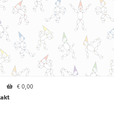
€ 0,00
akt