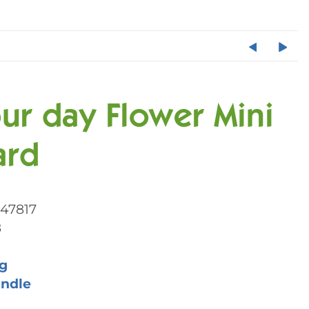
ur day Flower Mini
ard
47817
8
g
ndle