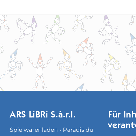
ARS LiBRi S.à.r.l.
Für Inh
verant
Spielwarenladen • Paradis du