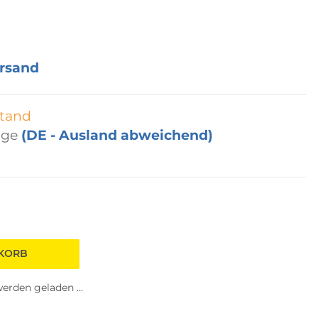
rsand
tand
age
(DE - Ausland abweichend)
NKORB
rden geladen ...