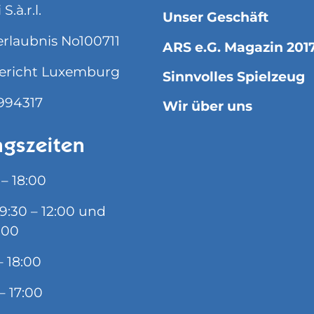
S.à.r.l.
Unser Geschäft
rlaubnis No100711
ARS e.G. Magazin 201
ericht Luxemburg
Sinnvolles Spielzeug
994317
Wir über uns
gszeiten
 – 18:00
09:30 – 12:00 und
:00
– 18:00
– 17:00