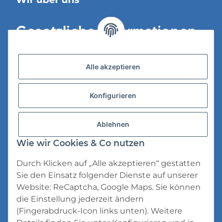
Gesetzliche Informationen
Versandinformationen
Alle akzeptieren
Datenschutz
Konfigurieren
AGB
Widerrufsrecht
Ablehnen
Impressum
Wie wir Cookies & Co nutzen
Durch Klicken auf „Alle akzeptieren“ gestatten
Sie den Einsatz folgender Dienste auf unserer
Website: ReCaptcha, Google Maps. Sie können
die Einstellung jederzeit ändern
* Alle Preise inkl. gesetzlicher USt., zzgl.
(Fingerabdruck-Icon links unten). Weitere
Versand