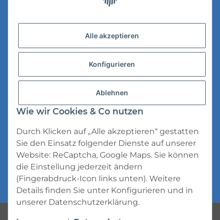
Gesetzliche Informationen
Versandinformationen
Alle akzeptieren
Datenschutz
Konfigurieren
AGB
Widerrufsrecht
Ablehnen
Impressum
Wie wir Cookies & Co nutzen
Durch Klicken auf „Alle akzeptieren“ gestatten
Sie den Einsatz folgender Dienste auf unserer
Website: ReCaptcha, Google Maps. Sie können
die Einstellung jederzeit ändern
* Alle Preise inkl. gesetzlicher USt., zzgl.
(Fingerabdruck-Icon links unten). Weitere
Versand
Details finden Sie unter
Konfigurieren
und in
unserer
Datenschutzerklärung
.
Powered by
JTL-Shop