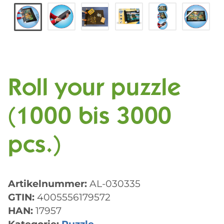
Roll your puzzle
(1000 bis 3000
pcs.)
Artikelnummer:
AL-030335
GTIN:
4005556179572
HAN:
17957