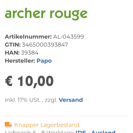
archer rouge
Artikelnummer:
AL-043599
GTIN:
3465000393847
HAN:
39384
Hersteller:
Papo
€ 10,00
inkl. 17% USt. , zzgl.
Versand
Knapper Lagerbestand
Lieferzeit:
5 - 8 Werktage
(DE - Ausland