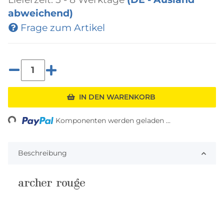
abweichend)
Frage zum Artikel
IN DEN WARENKORB
ding...
Komponenten werden geladen ...
Beschreibung
archer rouge