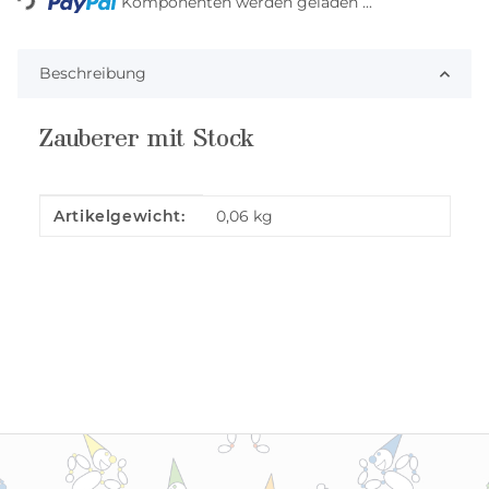
Komponenten werden geladen ...
Beschreibung
Zauberer mit Stock
Produkteigenschaft
Wert
Artikelgewicht:
0,06
kg