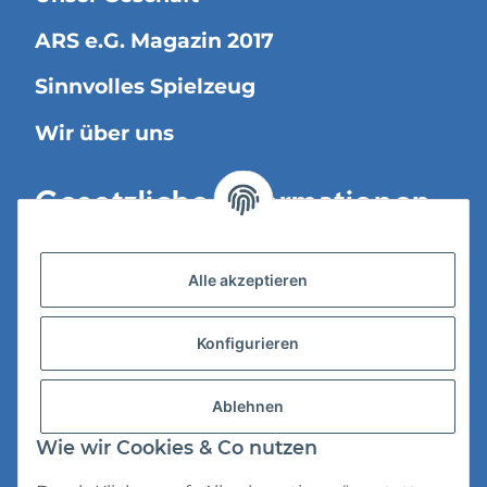
ARS e.G. Magazin 2017
Sinnvolles Spielzeug
Wir über uns
Gesetzliche Informationen
Versandinformationen
Alle akzeptieren
Datenschutz
Konfigurieren
AGB
Widerrufsrecht
Ablehnen
Impressum
Wie wir Cookies & Co nutzen