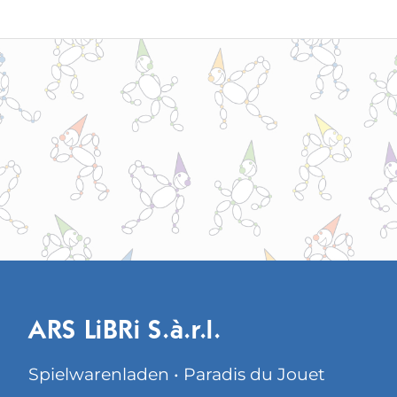
ARS LiBRi S.à.r.l.
Spielwarenladen • Paradis du Jouet