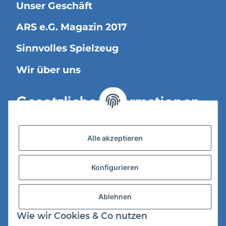
Unser Geschäft
ARS e.G. Magazin 2017
Sinnvolles Spielzeug
Wir über uns
Gesetzliche Informationen
Versandinformationen
Alle akzeptieren
Datenschutz
Konfigurieren
AGB
Widerrufsrecht
Ablehnen
Impressum
Wie wir Cookies & Co nutzen