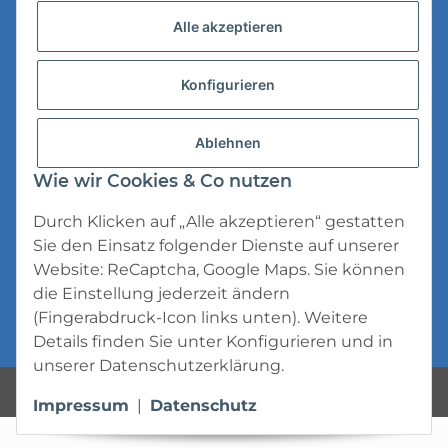
Versandinformationen
Alle akzeptieren
Datenschutz
Konfigurieren
AGB
Widerrufsrecht
Ablehnen
Impressum
Wie wir Cookies & Co nutzen
Durch Klicken auf „Alle akzeptieren“ gestatten
Sie den Einsatz folgender Dienste auf unserer
Website: ReCaptcha, Google Maps. Sie können
die Einstellung jederzeit ändern
* Alle Preise inkl. gesetzlicher USt., zzgl.
(Fingerabdruck-Icon links unten). Weitere
Versand
Details finden Sie unter
Konfigurieren
und in
unserer
Datenschutzerklärung
.
Powered by
JTL-Shop
Impressum
|
Datenschutz