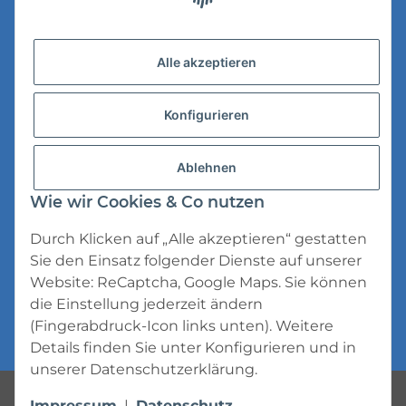
Versandinformationen
Alle akzeptieren
Datenschutz
Konfigurieren
AGB
Widerrufsrecht
Ablehnen
Impressum
Wie wir Cookies & Co nutzen
Durch Klicken auf „Alle akzeptieren“ gestatten
Sie den Einsatz folgender Dienste auf unserer
Website: ReCaptcha, Google Maps. Sie können
die Einstellung jederzeit ändern
* Alle Preise inkl. gesetzlicher USt., zzgl.
(Fingerabdruck-Icon links unten). Weitere
Versand
Details finden Sie unter
Konfigurieren
und in
unserer
Datenschutzerklärung
.
Powered by
JTL-Shop
Impressum
|
Datenschutz