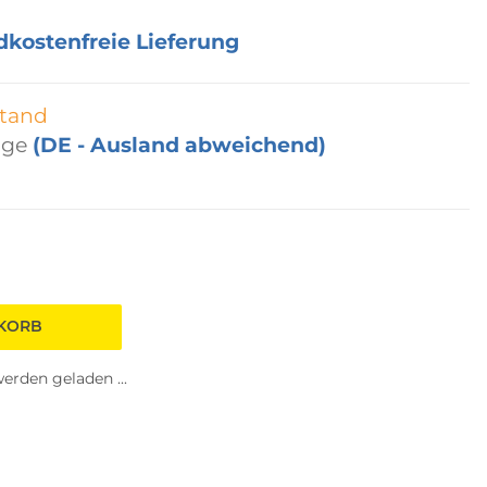
dkostenfreie Lieferung
tand
age
(DE - Ausland abweichend)
NKORB
rden geladen ...