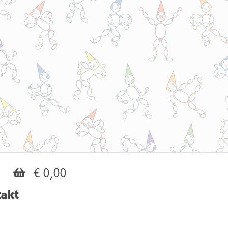
€ 0,00
akt