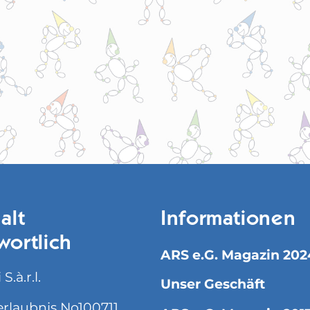
alt
Informationen
wortlich
ARS e.G. Magazin 202
S.à.r.l.
Unser Geschäft
rlaubnis No100711