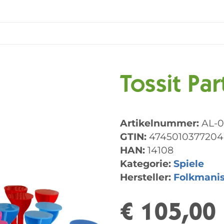
Tossit Pa
Artikelnummer:
AL-
GTIN:
4745010377204
HAN:
14108
Kategorie:
Spiele
Hersteller:
Folkmani
€ 105,00