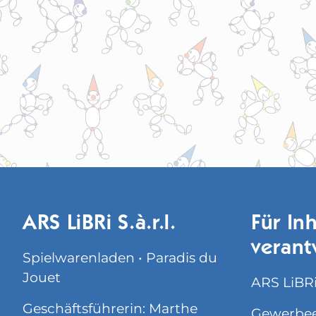
ARS LiBRi S.à.r.l.
Für Inh
verant
Spielwarenladen • Paradis du
Jouet
ARS LiBRi 
Geschäftsführerin: Marthe
Gewerbee