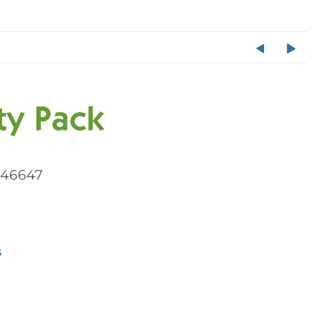
rty Pack
046647
s