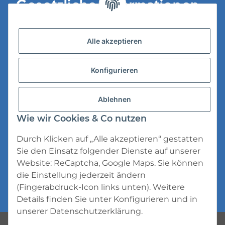
Gesetzliche Informationen
Versandinformationen
Alle akzeptieren
Datenschutz
Konfigurieren
AGB
Widerrufsrecht
Ablehnen
Impressum
Wie wir Cookies & Co nutzen
Durch Klicken auf „Alle akzeptieren“ gestatten
Sie den Einsatz folgender Dienste auf unserer
Website: ReCaptcha, Google Maps. Sie können
die Einstellung jederzeit ändern
* Alle Preise inkl. gesetzlicher USt., zzgl.
(Fingerabdruck-Icon links unten). Weitere
Versand
Details finden Sie unter
Konfigurieren
und in
unserer
Datenschutzerklärung
.
Powered by
JTL-Shop