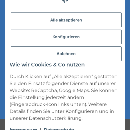
Versandinformationen
Alle akzeptieren
Datenschutz
Konfigurieren
AGB
Widerrufsrecht
Ablehnen
Impressum
Wie wir Cookies & Co nutzen
Durch Klicken auf „Alle akzeptieren“ gestatten
Sie den Einsatz folgender Dienste auf unserer
Website: ReCaptcha, Google Maps. Sie können
die Einstellung jederzeit ändern
* Alle Preise inkl. gesetzlicher USt., zzgl.
(Fingerabdruck-Icon links unten). Weitere
Versand
Details finden Sie unter
Konfigurieren
und in
unserer
Datenschutzerklärung
.
Powered by
JTL-Shop
Impressum
|
Datenschutz